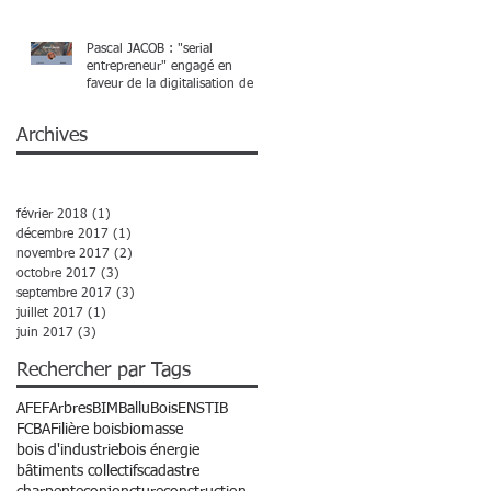
Pascal JACOB : "serial
entrepreneur" engagé en
faveur de la digitalisation de la
chaîne de
Archives
février 2018
(1)
1 post
décembre 2017
(1)
1 post
novembre 2017
(2)
2 posts
octobre 2017
(3)
3 posts
septembre 2017
(3)
3 posts
juillet 2017
(1)
1 post
juin 2017
(3)
3 posts
Rechercher par Tags
AFEF
Arbres
BIM
Ballu
Bois
ENSTIB
FCBA
Filière bois
biomasse
bois d'industrie
bois énergie
bâtiments collectifs
cadastre