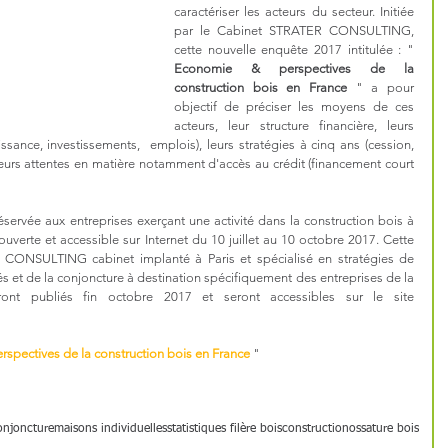
caractériser les acteurs du secteur. Initiée 
par le Cabinet STRATER CONSULTING, 
cette nouvelle enquête 2017 intitulée : " 
Economie & perspectives de la 
construction bois en France
 " a pour 
objectif de préciser les moyens de ces 
acteurs, leur structure financière, leurs 
ance, investissements,  emplois), leurs stratégies à cinq ans (cession, 
, leurs attentes en matière notamment d'accès au crédit (financement court 
éservée aux entreprises exerçant une activité dans la construction bois à 
 ouverte et accessible sur Internet du 10 juillet au 10 octobre 2017. Cette 
 CONSULTING cabinet implanté à Paris et spécialisé en stratégies de 
t de la conjoncture à destination spécifiquement des entreprises de la 
filière forêt-bois. Les résultats seront publiés fin octobre 2017 et seront accessibles sur le site 
spectives de la construction bois en France
 "
onjoncture
maisons individuelles
statistiques filère bois
construction
ossature bois