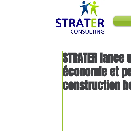
ACTEUR 
STRATER lance 
économie et pe
construction b