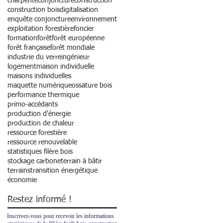
charpente
conjoncture
construction
construction bois
digitalisation
enquête conjoncture
environnement
exploitation forestière
foncier
formation
forêt
forêt européenne
forêt française
forêt mondiale
industrie du verre
ingénieur
logement
maison individuelle
maisons individuelles
maquette numérique
ossature bois
performance thermique
primo-accédants
production d'énergie
production de chaleur
ressource forestière
ressource renouvelable
statistiques filère bois
stockage carbone
terrain à bâtir
terrains
transition énergétique
économie
Restez informé !
Inscrivez-vous pour recevoir les informations