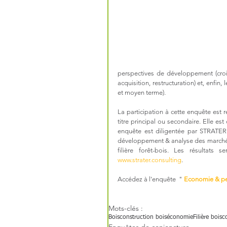
perspectives de développement (croiss
acquisition, restructuration) et, enfin
et moyen terme).
La participation à cette enquête est r
titre principal ou secondaire. Elle est
enquête est diligentée par STRATER
développement & analyse des marchés e
www.strater.consulting
.
Accédez à l'enquête  " 
Economie & per
Mots-clés :
Bois
construction bois
économie
Filière bois
c