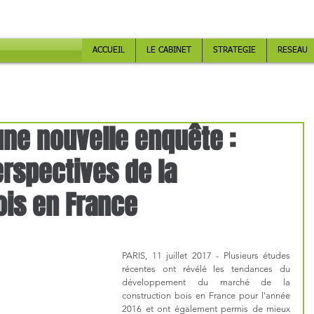
DE LA FILIERE BOIS : STRATEGIE, PROSPECTIVE & EXPERTISE
ACCUEIL
LE CABINET
STRATEGIE
RESEAU
une nouvelle enquête :
rspectives de la
ois en France
PARIS, 11 juillet 2017 - Plusieurs études 
récentes ont révélé les tendances du 
développement du marché de la 
construction bois en France pour l'année 
2016 et ont également permis de mieux 