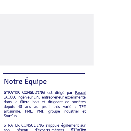
Notre Équipe
​STRATER CONSULTING
est dirigé par
Pascal
JACOB
, ingénieur IPF, entrepreneur expérimenté
dans la filière bois et dirigeant de sociétés
depuis 40 ans au profil très varié : TPE
artisanale, PME, PMI, groupe industriel et
Start’up.
STRATER CONSULTING s'appuie également sur
son réseau d'experts-métiers
STRATex