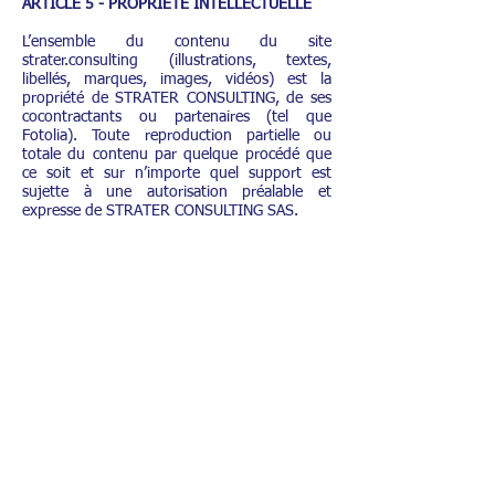
ARTICLE 5 - PROPRIETE INTELLECTUELLE
L’ensemble du contenu du site
strater.consulting (illustrations, textes,
libellés, marques, images, vidéos) est la
propriété de STRATER CONSULTING, de ses
cocontractants ou partenaires (tel que
Fotolia). Toute reproduction partielle ou
totale du contenu par quelque procédé que
ce soit et sur n’importe quel support est
sujette à une autorisation préalable et
expresse de STRATER CONSULTING SAS.
Toutes les informations, les contenus, sont
protégés par les lois françaises et
internationales concernant la propriété
intellectuelle et le copyright.
STRATER CONSULTING SAS ne peut vous
donner la permission de copier, afficher ou
distribuer tout contenu pour lequel vous ne
possédez pas de droits de propriété
intellectuelle.
Toute utilisation de ces contenus en fraude
des droits détenus par des tiers sur ceux-ci
est constitutive du délit de contrefaçon,